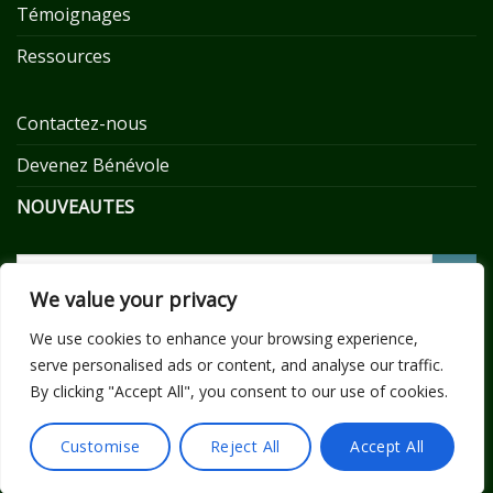
Témoignages
Ressources
Contactez-nous
Devenez Bénévole
NOUVEAUTES
We value your privacy
We use cookies to enhance your browsing experience,
serve personalised ads or content, and analyse our traffic.
ACCUEIL
ENTRAIDE TC
TRAUMATISME CRÂNIEN LÉGER
By clicking "Accept All", you consent to our use of cookies.
SE RECONSTRUIRE
ETRE RECONNU !
TÉMOIGNAGES
RESSOURCES
Copyright 2026 ©
Cassetete22 - Entraide TC. FRANCE
|
Customise
Reject All
Accept All
Mentions légales
|
Réalisation Toile bleue