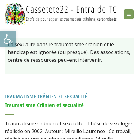
Skip
to
content
Ouvrir la barre d’outils
La sexualité dans le traumatisme crânien et le
handicap est ignorée (ou presque). Des associations,
centre de ressources peuvent intervenir.
TRAUMATISME CRÂNIEN ET SEXUALITÉ
Traumatisme Crânien et sexualité
Traumatisme Crânien et sexualité Thèse de sexologie
réalisée en 2002, Auteur : Mireille Laurence Ce travail,
réalisé par une sexologue canadienne, Mireille