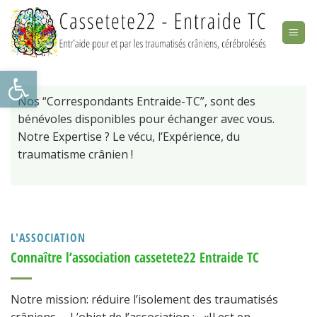
Skip
to
content
Ouvrir la barre d’outils
Nos “Correspondants Entraide-TC”, sont des
bénévoles disponibles pour échanger avec vous.
Notre Expertise ? Le vécu, l’Expérience, du
traumatisme crânien !
L'ASSOCIATION
Connaître l’association cassetete22 Entraide TC
Notre mission: réduire l’isolement des traumatisés
crâniens L’objet de l’association : «Il est en