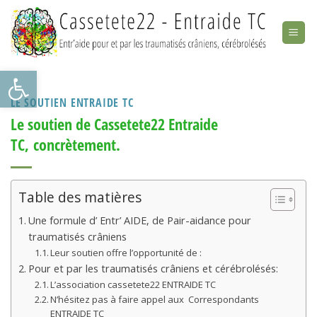
Skip
to
content
Ouvrir la barre d’outils
LE SOUTIEN ENTRAIDE TC
Le soutien de Cassetete22 Entraide
TC, concrètement.
Table des matières
Une formule d’ Entr’ AIDE, de Pair-aidance pour
traumatisés crâniens
Leur soutien offre l’opportunité de :
Pour et par les traumatisés crâniens et cérébrolésés:
L’association cassetete22 ENTRAIDE TC
N’hésitez pas à faire appel aux Correspondants
ENTRAIDE TC