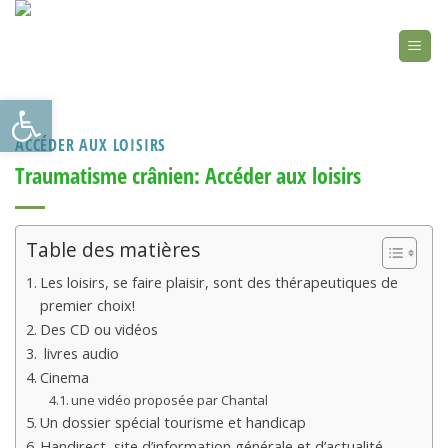
Skip
to
content
Ouvrir la barre d’outils
ACCÉDER AUX LOISIRS
Traumatisme crânien: Accéder aux loisirs
Table des matières
Les loisirs, se faire plaisir, sont des thérapeutiques de
premier choix!
Des CD ou vidéos
livres audio
Cinema
une vidéo proposée par Chantal
Un dossier spécial tourisme et handicap
Handirect, site d’information générale et d’actualité