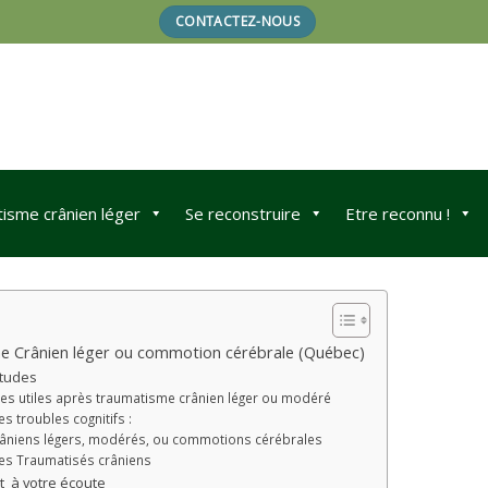
CONTACTEZ-NOUS
isme crânien léger
Se reconstruire
Etre reconnu !
e Crânien léger ou commotion cérébrale (Québec)
études
es utiles après traumatisme crânien léger ou modéré
 troubles cognitifs :
râniens légers, modérés, ou commotions cérébrales
les Traumatisés crâniens
t à votre écoute