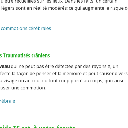
être recueillies sur les lieux. Dans les faits, un certain
légers sont en réalité modérés; ce qui augmente le risque d
t commotions cérébrales
s Traumatisés crâniens
rveau
qui ne peut pas être détectée par des rayons X, un
cte la façon de penser et la mémoire et peut causer divers
u visage ou au cou, ou tout coup porté au corps, qui cause
causer une commotion.
rébrale