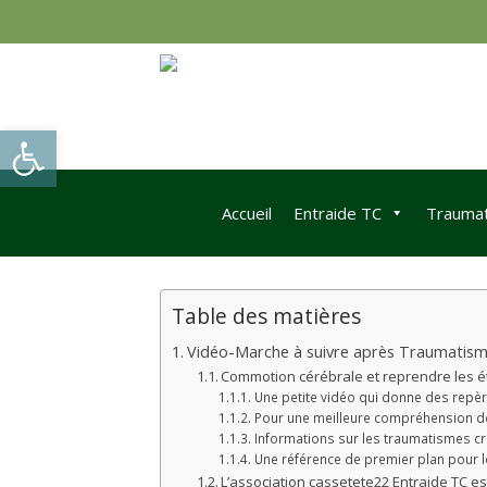
Skip
to
content
Ouvrir la barre d’outils
Accueil
Entraide TC
Traumat
Table des matières
Vidéo-Marche à suivre après Traumatism
Commotion cérébrale et reprendre les 
Une petite vidéo qui donne des repèr
Pour une meilleure compréhension des
Informations sur les traumatismes c
Une référence de premier plan pour 
L’association cassetete22 Entraide TC es