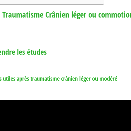
s Traumatisme Crânien léger ou commotio
ndre les études
s utiles après traumatisme crânien léger ou modéré