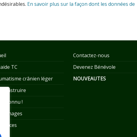
indésirables.
En savoir plus sur la façon dont les données de
eil
Contactez-nous
raide TC
Devenez Bénévole
umatisme crânien léger
NOUVEAUTES
econstruire
 reconnu !
oignages
sources