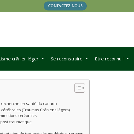
CONTACTEZ-NOUS
isme crânien léger
Se reconstruire
Etre reconnu !
 de recherche en santé du canada
 cérébrales (Traumas Crâniens légers)
commotions cérébrales
s post traumatique
adaptation de traumatisés modérés ou graves