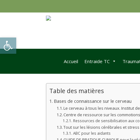
Skip
to
content
Ouvrir la barre d’outils
Accueil
Entraide TC
Traumat
Table des matières
Bases de connaissance sur le cerveau
Le cerveau à tous les niveaux. Institut
Centre de ressource sur les commotions
Ressources de sensibilisation aux 
Tout sur les lésions cérébrales et stres
ABC pour les aidants
GUIDE DE PRATIQUE CLINIQUE pour la ré