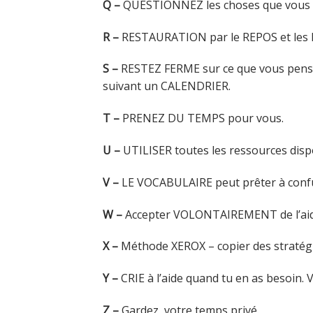
Q –
QUESTIONNEZ les choses que vous 
R –
RESTAURATION par le REPOS et les 
S –
RESTEZ FERME sur ce que vous pensez
suivant un CALENDRIER.
T –
PRENEZ DU TEMPS pour vous.
U –
UTILISER toutes les ressources disp
V –
LE VOCABULAIRE peut prêter à confu
W –
Accepter VOLONTAIREMENT de l’aid
X –
Méthode XEROX – copier des stratégie
Y –
CRIE à l’aide quand tu en as besoin. 
Z –
Gardez votre temps privé.