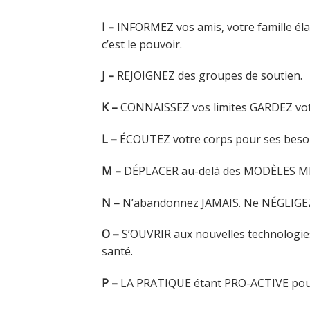
I –
INFORMEZ vos amis, votre famille él
c’est le pouvoir.
J –
REJOIGNEZ des groupes de soutien.
K –
CONNAISSEZ vos limites GARDEZ votr
L –
ÉCOUTEZ votre corps pour ses besoi
M –
DÉPLACER au-delà des MODÈLES MÉD
N –
N’abandonnez JAMAIS. Ne NÉGLIGEZ 
O –
S’OUVRIR aux nouvelles technologie
santé.
P –
LA PRATIQUE étant PRO-ACTIVE pour 